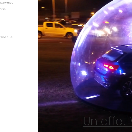
 nouveau
aris.
créer le
Un effet